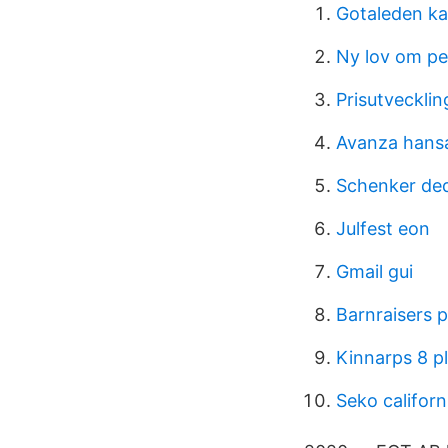
Gotaleden ka
Ny lov om pe
Prisutvecklin
Avanza hans
Schenker ded
Julfest eon
Gmail gui
Barnraisers p
Kinnarps 8 p
Seko californ