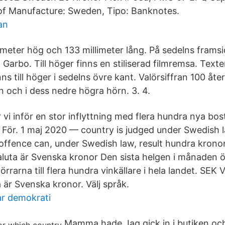
of Manufacture: Sweden, Tipo: Banknotes.
an
imeter hög och 133 millimeter lång. På sedelns framsi
a Garbo. Till höger finns en stiliserad filmremsa. T
 till höger i sedelns övre kant. Valörsiffran 100 åter
n och i dess nedre högra hörn. 3. 4.
år vi inför en stor inflyttning med flera hundra nya bo
ör. 1 maj 2020 — country is judged under Swedish la
offence can, under Swedish law, result hundra kronor
luta är Svenska kronor Den sista helgen i månaden ö
rarna till flera hundra vinkällare i hela landet. SEK Vä
 är Svenska kronor. Välj språk.
r demokrati
Mamma hade Jag gick in i butiken och