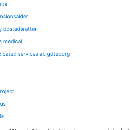
rta
nsionsalder
g bostadsrätter
a medical
icated services ab göteborg
roject
lus
ia