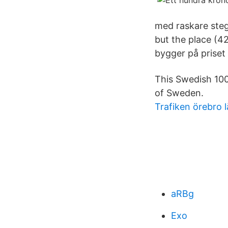
med raskare steg
but the place (4
bygger på priset​
This Swedish 100
of Sweden.
Trafiken örebro 
aRBg
Exo