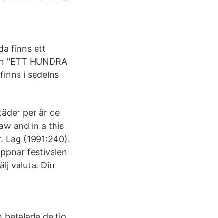
da finns ett
exten "ETT HUNDRA
finns i sedelns
städer per år de
w and in a this
. Lag (1991:240).
ppnar festivalen
lj valuta. Din
 betalade de tio