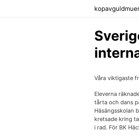
kopavguldmuerz
Sverig
intern
Våra viktigaste
Eleverna räknade 
tårta och dans p
Häsängsskolan bl
kretsade kring ta
i rad. För BK Häc