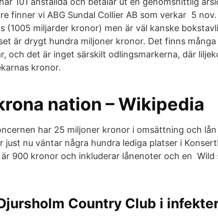
r 101 anställda och betalar ut en genomsnittlig årslö
 tre finner vi ABG Sundal Collier AB som verkar 5 no
gs (1005 miljarder kronor) men är väl kanske bokstavl
riset är drygt hundra miljoner kronor. Det finns mång
r, och det är inget särskilt odlingsmarkerna, där lilj
karnas kronor.
krona nation – Wikipedia
oncernen har 25 miljoner kronor i omsättning och lån 
 just nu väntar några hundra lediga platser i Konsert
 är 900 kronor och inkluderar lånenoter och en Wild
Djursholm Country Club i infekte