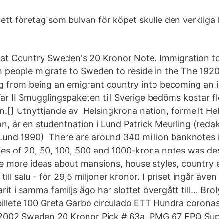
ett företag som bulvan för köpet skulle den verkliga 
at Country Sweden's 20 Kronor Note. Immigration to
 people migrate to Sweden to reside in the The 1920
 from being an emigrant country into becoming an 
ar II Smugglingspaketen till Sverige bedöms kostar f
n.[] Utnyttjande av Helsingkrona nation, formellt He
n, är en studentnation i Lund Patrick Meurling (redak
​Lund 1990) There are around 340 million banknotes in
es of 20, 50, 100, 500 and 1000-krona notes was de
e more ideas about mansions, house styles, country e
 till salu - för 29,5 miljoner kronor. I priset ingår även 
rit i samma familjs ägo har slottet övergått till… Brol
illete 100 Greta Garbo circulado ETT Hundra corona
 2002 Sweden 20 Kronor Pick # 63a, PMG 67 EPQ Sup