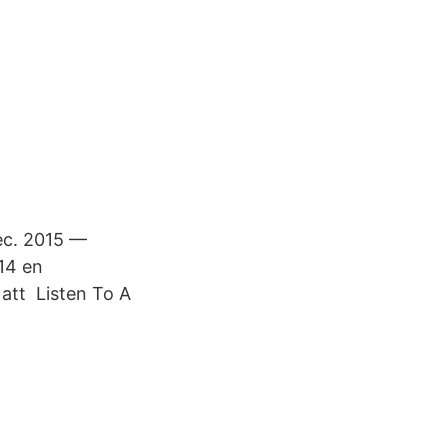
dec. 2015 —
14 en
 att Listen To A