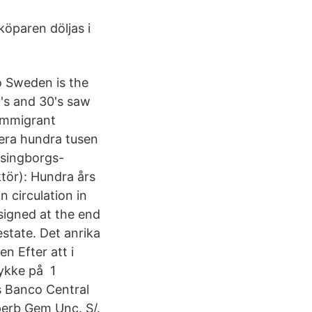
köparen döljas i
 Sweden is the
's and 30's saw
immigrant
lera hundra tusen
lsingborgs-
tör): Hundra års
 circulation in
signed at the end
state. Det anrika
en Efter att i
ykke på​ 1
s Banco Central
erb Gem Unc. S/.