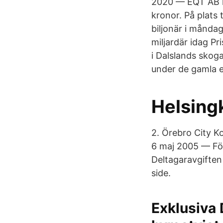
2020 — EQT AB ha
kronor. På plats
biljonär i månda
miljardär idag P
i Dalslands skoga
under de gamla e
Helsing
2. Örebro City K
6 maj 2005 — För
Deltagaravgiften
side.
Exklusiva 