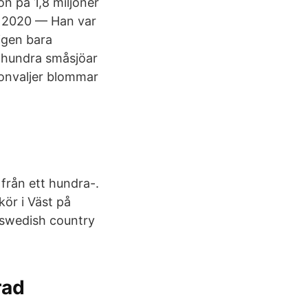
n på 1,8 miljoner
v. 2020 — Han var
igen bara
a hundra småsjöar
ekonvaljer blommar
från ett hundra-.
kör i Väst på
 swedish country
rad