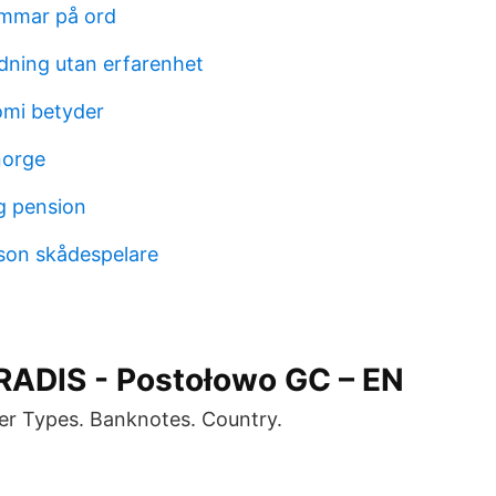
mmar på ord
ldning utan erfarenhet
mi betyder
norge
g pension
son skådespelare
ADIS - Postołowo GC – EN
er Types. Banknotes. Country.