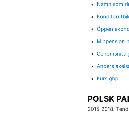
Namn som ri
Konditorutbi
Öppen ekono
Minpension 
Genomsnittli
Anders axels
Kurs gbp
POLSK PAR
2015-2018. Tend