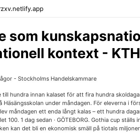
xv.netlify.app
e som kunskapsnatio
ationell kontext - KT
 frågor - Stockholms Handelskammare
till hundra innan kalaset för att fira hundra skoldag
å Häsängsskolan under måndagen. För eleverna i förs
ev måndagen ett enda långt kalas – ett hundra dagars
let 100. 1 dag sedan · GÖTEBORG. Gothia cup ställs in
ken kan det bli en ekonomisk smäll på tiotals miljoner