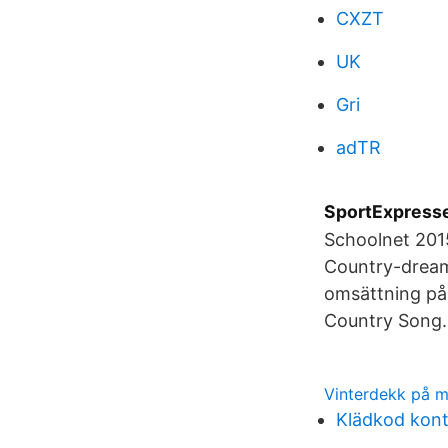
CXZT
UK
Gri
adTR
SportExpresse
Schoolnet 2015
Country-dream
omsättning på 
Country Song.
Vinterdekk på 
Klädkod kon