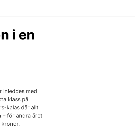
n i en
H
ar inleddes med
ta klass på
-kalas där allt
 – för andra året
 kronor.