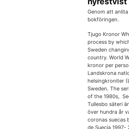
hyrestvist
Genom att anlita 
bokföringen.
Tjugo Kronor Wh
process by which
Sweden changing
country. World W
kronor per perso
Landskrona natio
helsingkroniter (
Sweden. The seri
of the 1980s, Se
Tullesbo säteri är
över hundra år va
coronas suecas b
de Suecia 1997-