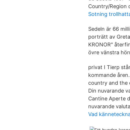
Country/Region 
Sotning trollhatt
Sedeln är 66 mill
porträtt av Gret
KRONOR" återfinns
övre vänstra hör
privat I Tierp st
kommande åren. F
country and the 
Din nuvarande va
Cantine Aperte dör
nuvarande valuta
Vad känneteckna